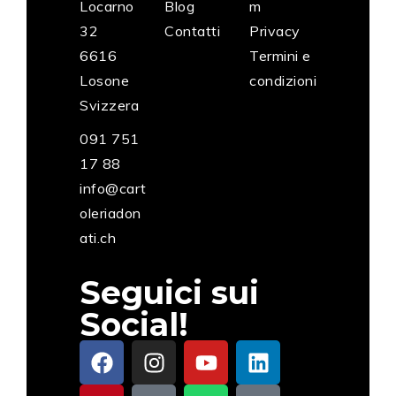
Locarno
Blog
m
32
Contatti
Privacy
6616
Termini e
Losone
condizioni
Svizzera
091 751
17 88
info@cart
oleriadon
ati.ch
Seguici sui
Social!