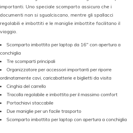
importanti. Uno speciale scomparto assicura che i
documenti non si sgualciscano, mentre gli spallacci
T
regolabili e imbottiti e le maniglie imbottite facilitano il
O
viaggio.
M
B
Scomparto imbottito per laptop da 16" con apertura a
T
O
O
W
conchiglia
M
P
S
P
P
Tre scomparti principali
B
E
e
E
P
E
Organizzatore per accessori importanti per riporre
O
N
t
N
E
N
W
T
di
T
N
T
ordinatamente cavi, caricabatterie e biglietti da visita
A
E
c
E
T
E
Cinghia del carrello
B
L
al
L
E
L
Tracolla regolabile e imbottita per il massimo comfort
T
B
li
B
L
B
D
r
g
r
B
r
Portachiavi staccabile
u
u
ra
u
r
u
Due maniglie per un facile trasporto
al
s
fi
s
u
s
Scomparto imbottito per laptop con apertura a conchiglia
B
h
a
h
s
h
r
Si
W
Si
h
Si
u
g
S-
g
Si
g