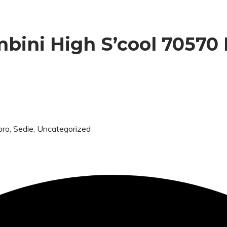
bini High S’cool 70570
oro
,
Sedie
,
Uncategorized