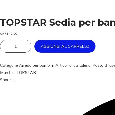
i
o
n
TOPSTAR Sedia per bam
CHF
149.00
AGGIUNGI AL CARRELLO
T
O
P
Categorie
Arredo per bambini
,
Articoli di cartoleria
,
Posto di lav
S
Marchio:
TOPSTAR
T
Share it :
A
R
S
e
d