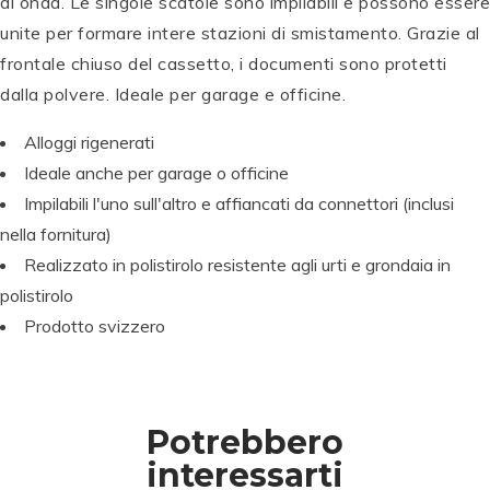
di onda. Le singole scatole sono impilabili e possono essere
M
B
unite per formare intere stazioni di smistamento. Grazie al
T
O
frontale chiuso del cassetto, i documenti sono protetti
O
W
dalla polvere. Ideale per garage e officine.
M
P
S
P
P
B
E
e
E
P
E
Alloggi rigenerati
O
N
t
N
E
N
W
T
di
T
N
T
Ideale anche per garage o officine
A
E
c
E
T
E
Impilabili l'uno sull'altro e affiancati da connettori (inclusi
B
L
al
L
E
L
nella fornitura)
T
B
li
B
L
B
D
r
g
r
B
r
Realizzato in polistirolo resistente agli urti e grondaia in
u
u
ra
u
r
u
polistirolo
al
s
fi
s
u
s
Prodotto svizzero
B
h
a
h
s
h
r
Si
W
Si
h
Si
u
g
S-
g
Si
g
s
n
B
n
g
n
h
P
S
P
n
P
Potrebbero
P
e
W
e
P
e
e
n
S-
n
e
n
interessarti
n
S
B
S
n
S