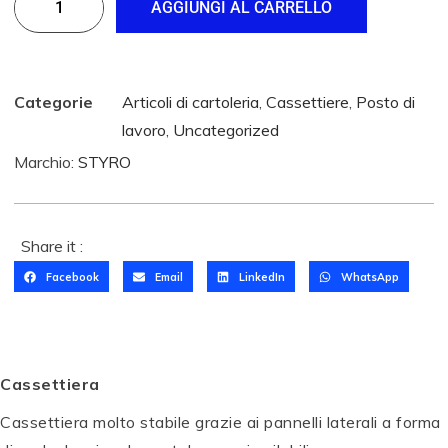
AGGIUNGI AL CARRELLO
Categorie
Articoli di cartoleria
,
Cassettiere
,
Posto di
lavoro
,
Uncategorized
Marchio:
STYRO
Share it :
Facebook
Email
LinkedIn
WhatsApp
Cassettiera
T
Cassettiera molto stabile grazie ai pannelli laterali a forma
O