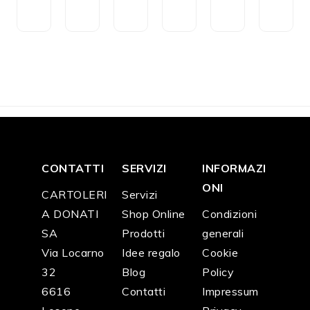
n
ri
zi
o
o
o
CH
CH
CH
CH
CH
CH
F
3
F
3
F
2
F
9
F
4
F
4
5.2
0.1
2.5
0.0
6.0
6.0
0
0
0
0
0
0
CONTATTI
SERVIZI
INFORMAZI
ONI
CARTOLERI
Servizi
A DONATI
Shop Online
Condizioni
SA
Prodotti
generali
Via Locarno
Idee regalo
Cookie
32
Blog
Policy
6616
Contatti
Impressum