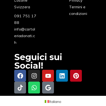
Losone
Privacy
Svizzera
Termini e
condizioni
091 751 17
88
info@cartol
eriadonati.c
h
Seguici sui
Social!
Italiano