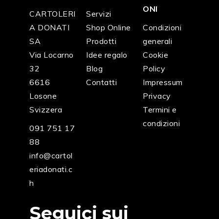
ONI
CARTOLERI
Servizi
A DONATI
Shop Online
Condizioni
SA
Prodotti
generali
Via Locarno
Idee regalo
Cookie
32
Blog
Policy
6616
Contatti
Impressum
Losone
Privacy
Svizzera
Termini e
condizioni
091 751 17
88
info@cartol
eriadonati.c
h
Seguici sui