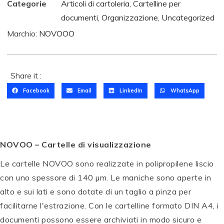
Categorie
Articoli di cartoleria
,
Cartelline per
documenti
,
Organizzazione
,
Uncategorized
Marchio:
NOVOOO
T
O
Share it :
M
Facebook
Email
LinkedIn
WhatsApp
B
T
O
O
W
M
P
S
P
P
B
E
e
E
P
E
NOVOO – Cartelle di visualizzazione
O
N
t
N
E
N
W
T
di
T
N
T
Le cartelle NOVOO sono realizzate in polipropilene liscio
A
E
c
E
T
E
con uno spessore di 140 µm. Le maniche sono aperte in
B
L
al
L
E
L
T
B
li
B
L
B
alto e sui lati e sono dotate di un taglio a pinza per
D
r
g
r
B
r
facilitarne l'estrazione. Con le cartelline formato DIN A4, i
u
u
ra
u
r
u
documenti possono essere archiviati in modo sicuro e
al
s
fi
s
u
s