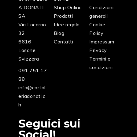
A DONATI
Shop Online
Condizioni
SA
Prodotti
generali
Via Locarno
Idee regalo
Cookie
32
Blog
Policy
6616
Contatti
Impressum
Losone
Privacy
Svizzera
Termini e
condizioni
091 751 17
88
info@cartol
eriadonati.c
h
Seguici sui
Social!