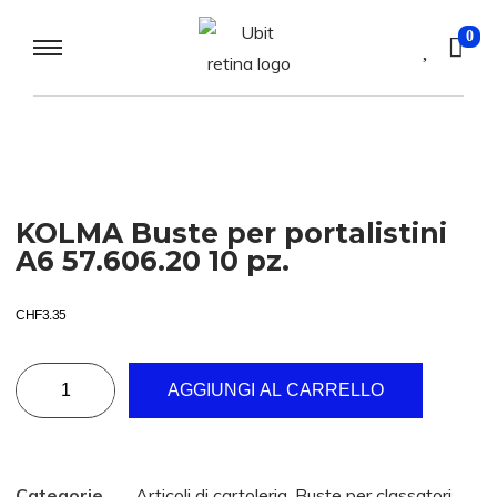
0
KOLMA Buste per portalistini
A6 57.606.20 10 pz.
CHF
3.35
AGGIUNGI AL CARRELLO
Categorie
Articoli di cartoleria
,
Buste per classatori
,