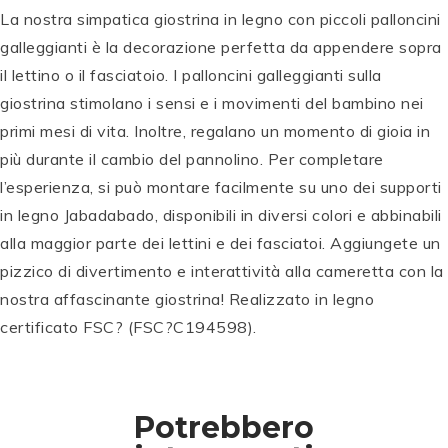
La nostra simpatica giostrina in legno con piccoli palloncini
galleggianti è la decorazione perfetta da appendere sopra
T
il lettino o il fasciatoio. I palloncini galleggianti sulla
a
giostrina stimolano i sensi e i movimenti del bambino nei
gl
T
primi mesi di vita. Inoltre, regalano un momento di gioia in
ie
a
r
gl
più durante il cambio del pannolino. Per completare
e
ie
l’esperienza, si può montare facilmente su uno dei supporti
in
r
in legno Jabadabado, disponibili in diversi colori e abbinabili
F
e
ra
in
alla maggior parte dei lettini e dei fasciatoi. Aggiungete un
ss
F
pizzico di divertimento e interattività alla cameretta con la
in
ra
nostra affascinante giostrina! Realizzato in legno
o
ss
d
A
in
certificato FSC? (FSC?C194598).
el
ss
o
S
la
e
d
o
V
in
el
st
al
B
la
Potrebbero
e
P
P
le
e
V
P
P
P
P
P