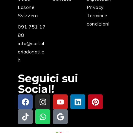
Losone
Privacy
Svizzera
Termini e
condizioni
091 751 17
88
info@cartol
eriadonati.c
h
Seguici sui
Social!