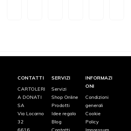
t
t
t
ol
ci
e
o
o
o
o
a
ra
CH
CH
CH
CH
CH
CH
F
2
F
2
F
2
F
6
F
3
F
7
5.0
0.0
0.0
9.9
9.9
9.9
0
0
0
0
0
0
CONTATTI
SERVIZI
INFORMAZI
ONI
CARTOLERI
Servizi
A DONATI
Shop Online
Condizioni
SA
Prodotti
generali
Via Locarno
Idee regalo
Cookie
32
Blog
Policy
6616
Contatti
Impressum