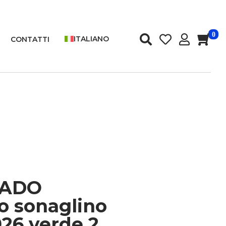
0
ITALIANO
CONTATTI
BADO
to sonaglino
026 verde 2