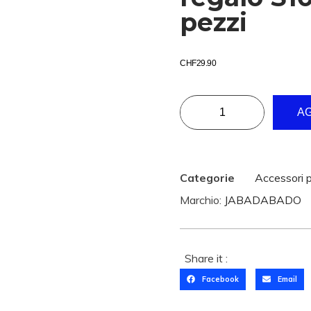
pezzi
CHF
29.90
AG
Categorie
Accessori 
Marchio:
JABADABADO
Share it :
Facebook
Email