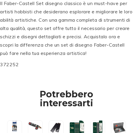
Il Faber-Castell Set disegno classico è un must-have per
artisti hobbisti che desiderano esplorare e migliorare le loro
abilità artistiche. Con una gamma completa di strumenti di
alta qualità, questo set offre tutto il necessario per creare
schizzi e disegni dettagliati e precisi. Acquistalo ora e
F
A
scopri la differenza che un set di disegno Faber-Castell
B
può fare nella tua esperienza artistica!
E
R
372252
C
-
A
C
F
R
A
A
A
F
S
Potrebbero
B
N
M
A
T
E
D
O
B
E
C
interessarti
R
'A
L
E
L
A
-
C
E
R
L
R
C
H
S
-
S
A
A
E
K
C
e
N
S
M
I
A
t
D