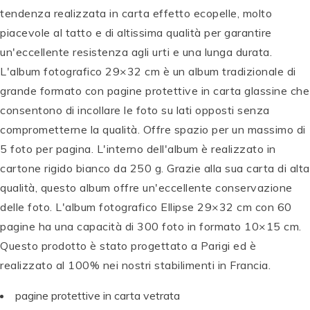
tendenza realizzata in carta effetto ecopelle, molto
piacevole al tatto e di altissima qualità per garantire
un'eccellente resistenza agli urti e una lunga durata.
L'album fotografico 29×32 cm è un album tradizionale di
grande formato con pagine protettive in carta glassine che
consentono di incollare le foto su lati opposti senza
comprometterne la qualità. Offre spazio per un massimo di
5 foto per pagina. L'interno dell'album è realizzato in
cartone rigido bianco da 250 g. Grazie alla sua carta di alta
qualità, questo album offre un'eccellente conservazione
delle foto. L'album fotografico Ellipse 29×32 cm con 60
pagine ha una capacità di 300 foto in formato 10×15 cm.
E
E
E
E
Questo prodotto è stato progettato a Parigi ed è
X
E
X
X
X
E
realizzato al 100% nei nostri stabilimenti in Francia.
A
X
A
A
A
X
C
A
C
C
C
A
pagine protettive in carta vetrata
O
C
O
O
O
C