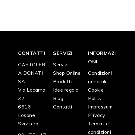
F
6
F
5
F
4
F
4
F
2
F
2
8.0
3.0
0.9
0.9
8.9
3.9
0
0
0
0
0
0
CONTATTI
SERVIZI
INFORMAZI
ONI
CARTOLERI
Servizi
A DONATI
Shop Online
Condizioni
SA
Prodotti
generali
Via Locarno
Idee regalo
Cookie
32
Blog
Policy
6616
Contatti
Impressum
Losone
Privacy
Svizzera
Termini e
condizioni