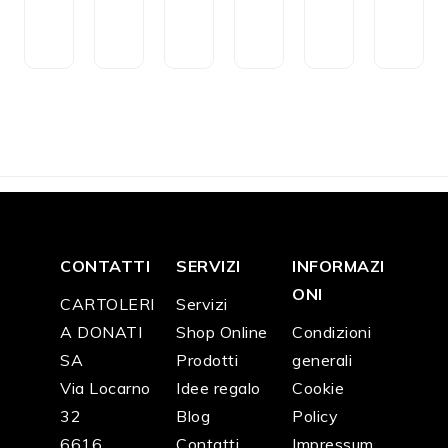
e
o
z
ci
ci
ci
n
ri
zi
o
o
o
CH
CH
CH
CH
CH
CH
F
3
F
3
F
2
F
9
F
4
F
4
5.2
0.1
2.5
0.0
6.0
6.0
0
0
0
0
0
0
CONTATTI
SERVIZI
INFORMAZI
ONI
CARTOLERI
Servizi
A DONATI
Shop Online
Condizioni
SA
Prodotti
generali
Via Locarno
Idee regalo
Cookie
32
Blog
Policy
6616
Contatti
Impressum