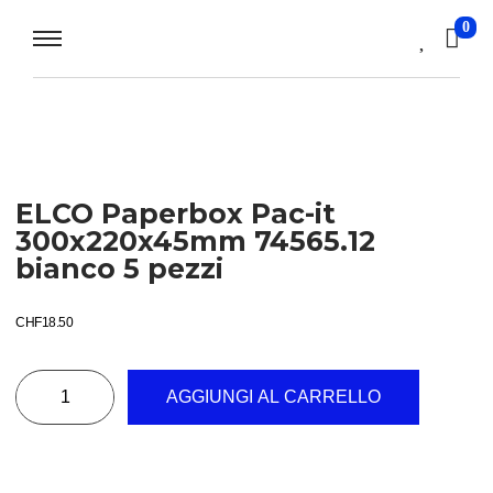
0
ELCO Paperbox Pac-it
300x220x45mm 74565.12
bianco 5 pezzi
CHF
18.50
AGGIUNGI AL CARRELLO
T