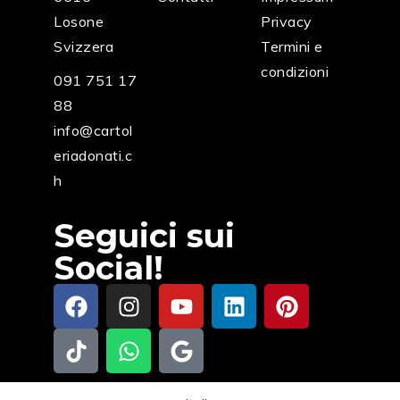
Losone
Privacy
Svizzera
Termini e
condizioni
091 751 17
88
info@cartol
eriadonati.c
h
Seguici sui
Social!