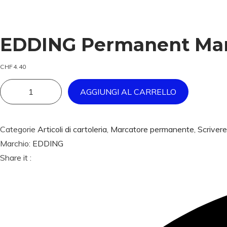
i
o
n
EDDING Permanent Mar
CHF
4.40
AGGIUNGI AL CARRELLO
E
D
D
Categorie
Articoli di cartoleria
,
Marcatore permanente
,
Scrivere
I
Marchio:
EDDING
N
Share it :
G
P
e
r
m