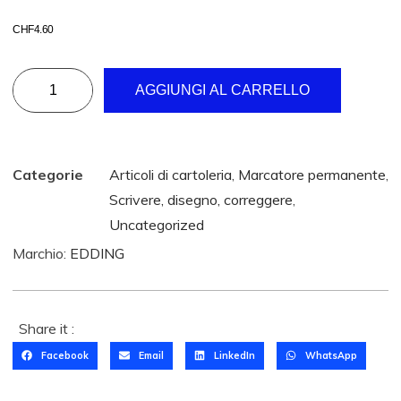
CHF
4.60
AGGIUNGI AL CARRELLO
Categorie
Articoli di cartoleria
,
Marcatore permanente
,
Scrivere, disegno, correggere
,
Uncategorized
Marchio:
EDDING
Share it :
Facebook
Email
LinkedIn
WhatsApp
T
O