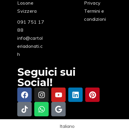
Losone
Privacy
Svizzera
Termini e
condizioni
091 751 17
88
info@cartol
eriadonati.c
h
Seguici sui
Social!
Italiano