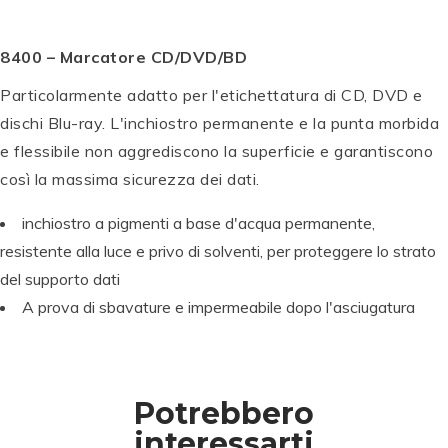
M
B
T
O
8400 – Marcatore CD/DVD/BD
O
W
Particolarmente adatto per l'etichettatura di CD, DVD e
M
P
S
P
P
B
E
e
E
P
E
dischi Blu-ray. L'inchiostro permanente e la punta morbida
O
N
t
N
E
N
e flessibile non aggrediscono la superficie e garantiscono
W
T
di
T
N
T
così la massima sicurezza dei dati.
A
E
c
E
T
E
B
L
al
L
E
L
inchiostro a pigmenti a base d'acqua permanente,
T
B
li
B
L
B
D
r
g
r
B
r
resistente alla luce e privo di solventi, per proteggere lo strato
u
u
ra
u
r
u
del supporto dati
al
s
fi
s
u
s
A prova di sbavature e impermeabile dopo l'asciugatura
B
h
a
h
s
h
r
Si
W
Si
h
Si
u
g
S-
g
Si
g
s
n
B
n
g
n
h
P
S
P
n
P
Potrebbero
P
e
W
e
P
e
e
n
S-
n
e
n
interessarti