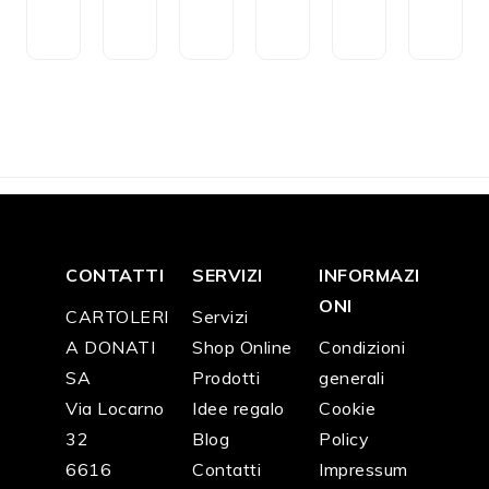
e
o
z
ci
ci
ci
n
ri
zi
o
o
o
CH
CH
CH
CH
CH
CH
F
3
F
3
F
2
F
9
F
4
F
4
5.2
0.1
2.5
0.0
6.0
6.0
0
0
0
0
0
0
CONTATTI
SERVIZI
INFORMAZI
ONI
CARTOLERI
Servizi
A DONATI
Shop Online
Condizioni
SA
Prodotti
generali
Via Locarno
Idee regalo
Cookie
32
Blog
Policy
6616
Contatti
Impressum