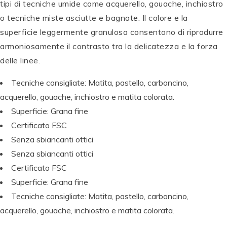
tipi di tecniche umide come acquerello, gouache, inchiostro
o tecniche miste asciutte e bagnate. Il colore e la
superficie leggermente granulosa consentono di riprodurre
T
armoniosamente il contrasto tra la delicatezza e la forza
O
delle linee.
M
B
Tecniche consigliate: Matita, pastello, carboncino,
T
O
O
W
acquerello, gouache, inchiostro e matita colorata.
M
P
S
P
P
Superficie: Grana fine
B
E
e
E
P
E
Certificato FSC
O
N
t
N
E
N
W
T
di
T
N
T
Senza sbiancanti ottici
A
E
c
E
T
E
Senza sbiancanti ottici
B
L
al
L
E
L
Certificato FSC
T
B
li
B
L
B
D
r
g
r
B
r
Superficie: Grana fine
u
u
ra
u
r
u
Tecniche consigliate: Matita, pastello, carboncino,
al
s
fi
s
u
s
acquerello, gouache, inchiostro e matita colorata.
B
h
a
h
s
h
r
Si
W
Si
h
Si