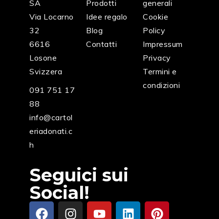
SA
Prodotti
generali
Via Locarno
Idee regalo
Cookie
32
Blog
Policy
6616
Contatti
Impressum
Losone
Privacy
Svizzera
Termini e
condizioni
091 751 17
88
info@cartol
eriadonati.c
h
Seguici sui
Social!