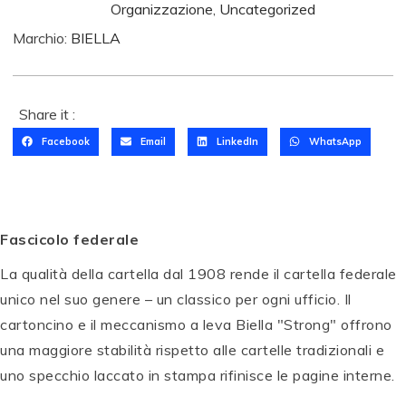
Organizzazione
,
Uncategorized
Marchio:
BIELLA
Share it :
Facebook
Email
LinkedIn
WhatsApp
T
O
M
Fascicolo federale
B
T
O
La qualità della cartella dal 1908 rende il cartella federale
O
W
unico nel suo genere – un classico per ogni ufficio. Il
M
P
S
P
P
B
E
e
E
P
E
cartoncino e il meccanismo a leva Biella "Strong" offrono
O
N
t
N
E
N
una maggiore stabilità rispetto alle cartelle tradizionali e
W
T
di
T
N
T
uno specchio laccato in stampa rifinisce le pagine interne.
A
E
c
E
T
E
B
L
al
L
E
L