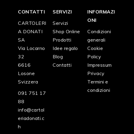
CONTATTI
SERVIZI
INFORMAZI
ONI
CARTOLERI
Servizi
A DONATI
Shop Online
Condizioni
SA
Prodotti
generali
Via Locarno
Idee regalo
Cookie
32
Blog
Policy
6616
Contatti
Impressum
Losone
Privacy
Svizzera
Termini e
condizioni
091 751 17
88
info@cartol
eriadonati.c
h