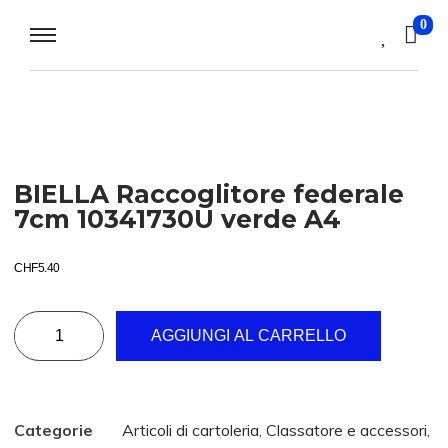
0
BIELLA Raccoglitore federale
7cm 10341730U verde A4
CHF
5.40
AGGIUNGI AL CARRELLO
Categorie
Articoli di cartoleria
,
Classatore e accessori
,