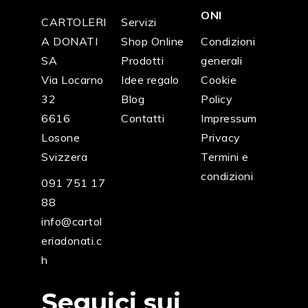
ONI
CARTOLERI
Servizi
A DONATI
Shop Online
Condizioni
SA
Prodotti
generali
Via Locarno
Idee regalo
Cookie
32
Blog
Policy
6616
Contatti
Impressum
Losone
Privacy
Svizzera
Termini e
condizioni
091 751 17
88
info@cartol
eriadonati.c
h
Seguici sui