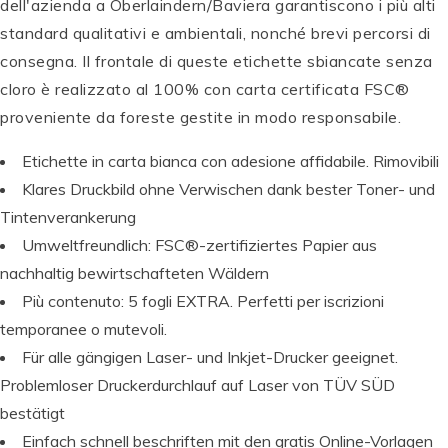
dell'azienda a Oberlaindern/Baviera garantiscono i più alti
standard qualitativi e ambientali, nonché brevi percorsi di
consegna. Il frontale di queste etichette sbiancate senza
cloro è realizzato al 100% con carta certificata FSC®
proveniente da foreste gestite in modo responsabile.
Etichette in carta bianca con adesione affidabile. Rimovibili
T
O
Klares Druckbild ohne Verwischen dank bester Toner- und
M
Tintenverankerung
B
Umweltfreundlich: FSC®-zertifiziertes Papier aus
T
O
O
W
nachhaltig bewirtschafteten Wäldern
M
P
S
P
P
Più contenuto: 5 fogli EXTRA. Perfetti per iscrizioni
B
E
e
E
P
E
temporanee o mutevoli.
O
N
t
N
E
N
W
T
di
T
N
T
Für alle gängigen Laser- und Inkjet-Drucker geeignet.
A
E
c
E
T
E
Problemloser Druckerdurchlauf auf Laser von TÜV SÜD
B
L
al
L
E
L
bestätigt
T
B
li
B
L
B
D
r
g
r
B
r
Einfach schnell beschriften mit den gratis Online-Vorlagen