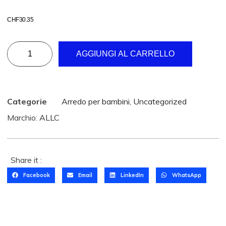
CHF
30.35
AGGIUNGI AL CARRELLO
Categorie
Arredo per bambini
,
Uncategorized
Marchio:
ALLC
Share it :
Facebook
Email
LinkedIn
WhatsApp
T
a
gl
T
ie
a