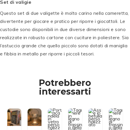
Set di valigie
r
gl
e
ie
Questo set di due valigette è molto carino nella cameretta,
in
r
divertente per giocare e pratico per riporre i giocattoli. Le
F
e
ra
in
custodie sono disponibili in due diverse dimensioni e sono
ss
F
realizzate in robusto cartone con cuciture in poliestere. Sia
in
ra
l’astuccio grande che quello piccolo sono dotati di maniglia
o
ss
d
A
in
e fibbia in metallo per riporre i piccoli tesori.
el
ss
o
S
la
e
d
o
V
in
el
st
al
B
la
Potrebbero
e
P
P
le
e
V
P
P
P
P
P
g
o
o
m
t
al
interessarti
e
e
e
e
e
n
rt
rt
a
ul
le
r
r
r
r
r
o
a
a
g
la
m
p
c
c
gi
P
a
s
s
s
s
s
e
a
a
a
e
g
o
o
o
o
o
r
n
n
P
rs
gi
n
n
n
n
n
li
d
d
e
o
a