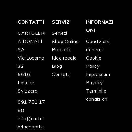
CONTATTI
SERVIZI
INFORMAZI
ONI
CARTOLERI
Servizi
A DONATI
Shop Online
Condizioni
SA
Prodotti
generali
Via Locarno
Idee regalo
Cookie
32
Blog
Policy
6616
Contatti
Impressum
Losone
Privacy
Svizzera
Termini e
condizioni
091 751 17
88
info@cartol
eriadonati.c