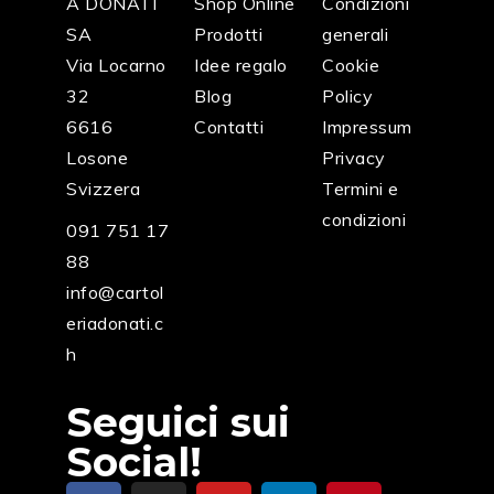
A DONATI
Shop Online
Condizioni
SA
Prodotti
generali
Via Locarno
Idee regalo
Cookie
32
Blog
Policy
6616
Contatti
Impressum
Losone
Privacy
Svizzera
Termini e
condizioni
091 751 17
88
info@cartol
eriadonati.c
h
Seguici sui
Social!