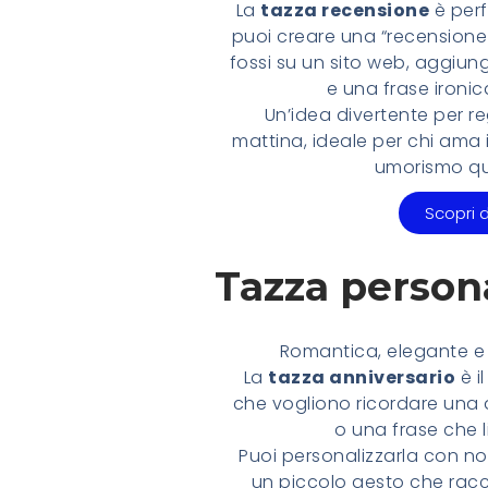
La
tazza recensione
è perf
puoi creare una “recensione
fossi su un sito web, aggiun
e una frase ironic
Un’idea divertente per re
mattina, ideale per chi ama il
umorismo qu
Scopri d
Tazza persona
Romantica, elegante e p
La
tazza anniversario
è i
che vogliono ricordare una 
o una frase che l
Puoi personalizzarla con no
un piccolo gesto che racc