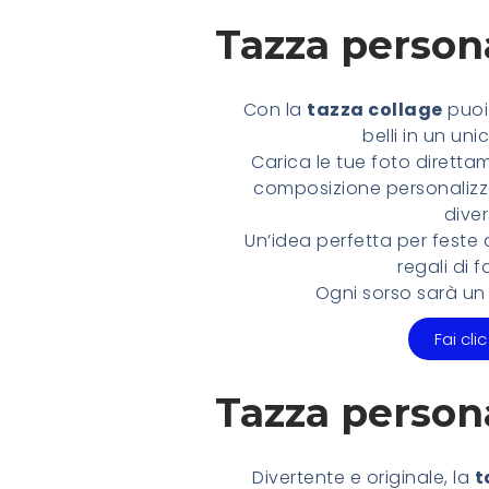
Tazza persona
Con la
tazza collage
puoi 
belli in un un
Carica le tue foto diretta
composizione personalizza
diver
Un’idea perfetta per feste
regali di f
Ogni sorso sarà un t
Fai clic
Tazza person
Divertente e originale, la
t