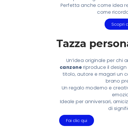
Perfetta anche come idea re
come ricordo
Scopri d
Tazza person
Un’idea originale per chi 
canzone
riproduce il design
titolo, autore e magari un 
brano pre
Un regalo moderno e creati
emozi
Ideale per anniversari, amiciz
di signif
Fai clic qui