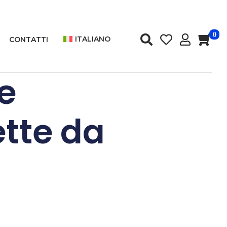
0
ITALIANO
CONTATTI
e
ette da