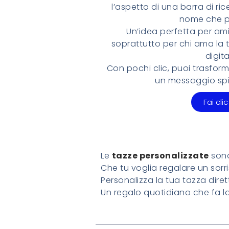
l’aspetto di una barra di ric
nome che pr
Un’idea perfetta per amic
soprattutto per chi ama la t
digita
Con pochi clic, puoi trasfor
un messaggio spir
Fai clic
Le
tazze personalizzate
sono
Che tu voglia regalare un sorr
Personalizza la tua tazza dir
Un regalo quotidiano che fa la