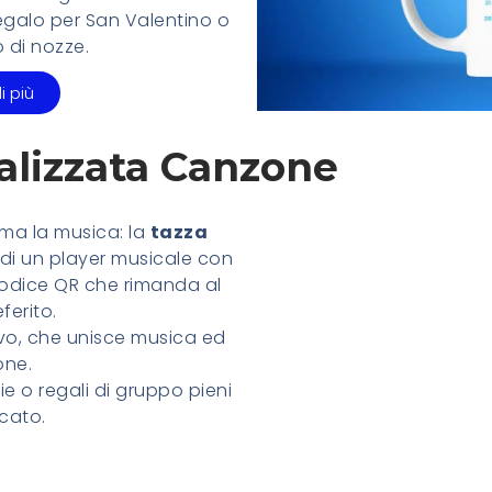
galo per San Valentino o
 di nozze.
i più
alizzata Canzone
ama la musica: la
tazza
 di un player musicale con
codice QR che rimanda al
ferito.
vo, che unisce musica ed
one.
ie o regali di gruppo pieni
icato.