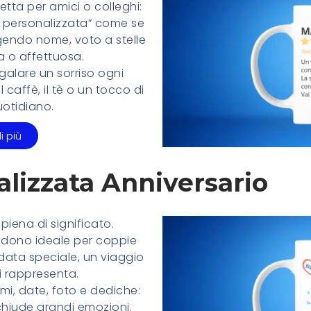
etta per amici o colleghi:
 personalizzata” come se
gendo nome, voto a stelle
a o affettuosa.
galare un sorriso ogni
 caffè, il tè o un tocco di
otidiano.
i più
lizzata Anniversario
iena di significato.
l dono ideale per coppie
data speciale, un viaggio
i rappresenta.
mi, date, foto e dediche:
hiude grandi emozioni.