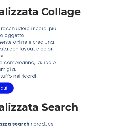
lizzata Collage
racchiudere i ricordi più
ico oggetto.
mente online e crea una
ta con layout e colori
si.
 di compleanno, lauree o
amiglia.
uffo nei ricordi!
 qui
alizzata Search
azza search
riproduce