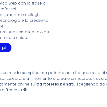
erca web con la frase o il
eferisci.
i, partner o colleghi,
ecnologia e la creatività
le.
mare una semplice tazza in
itoso e unico.
 qui
 un modo semplice ma potente per dire qualcosa di s
iso, celebrare un momento o creare un ricordo, trovera
ettamente online su
Cartoleria Donati
, scegliendo tra 
 differenza 💙