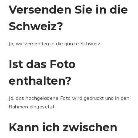
Versenden Sie in die
Schweiz?
Ja, wir versenden in die ganze Schweiz.
Ist das Foto
enthalten?
C
Ja, das hochgeladene Foto wird gedruckt und in den
C
A
Rahmen eingesetzt.
A
R
R
A
C
A
N
Kann ich zwischen
A
N
D
R
D
'A