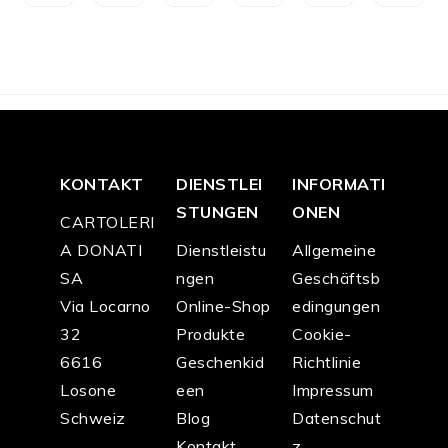
CH
CH
CH
CH
CH
CH
F
1
F
2
F
2
F
4
F
3
F
0.
35.
15.
15.
5.0
5.0
00
00
00
00
0
0
KONTAKT
DIENSTLEI
INFORMATI
STUNGEN
ONEN
CARTOLERI
A DONATI
Dienstleistu
Allgemeine
SA
ngen
Geschäftsb
Via Locarno
Online-Shop
edingungen
32
Produkte
Cookie-
6616
Geschenkid
Richtlinie
Losone
een
Impressum
Schweiz
Blog
Datenschut
Kontakt
z