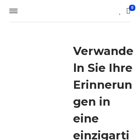
0
Verwande
ln Sie Ihre
Erinnerun
gen in
eine
einzigarti