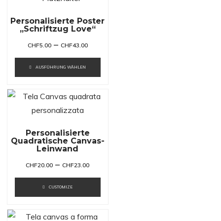
Personalisierte Poster
„Schriftzug Love“
–
CHF
5.00
CHF
43.00
AUSFÜHRUNG WÄHLEN
Personalisierte
Quadratische Canvas-
Leinwand
–
CHF
20.00
CHF
23.00
CUSTOMIZE