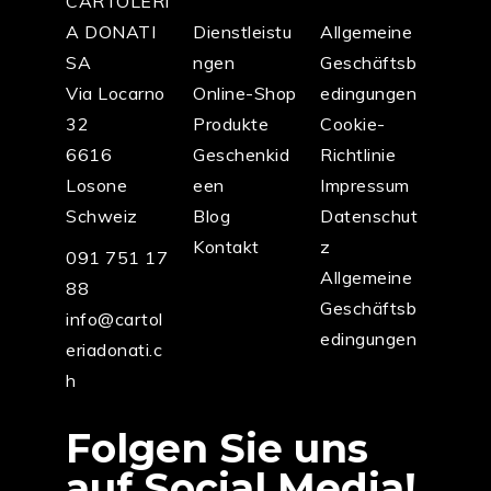
CARTOLERI
A DONATI
Dienstleistu
Allgemeine
SA
ngen
Geschäftsb
Via Locarno
Online-Shop
edingungen
32
Produkte
Cookie-
6616
Geschenkid
Richtlinie
Losone
een
Impressum
Schweiz
Blog
Datenschut
Kontakt
z
091 751 17
Allgemeine
88
Geschäftsb
info@cartol
edingungen
eriadonati.c
h
Folgen Sie uns
auf Social Media!