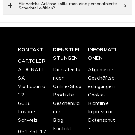
Für welche Anlässe sollte man eine personalisierte
Schachtel wählen?
KONTAKT
DIENSTLEI
INFORMATI
STUNGEN
ONEN
CARTOLERI
A DONATI
Dienstleistu
Allgemeine
SA
ngen
Geschäftsb
Via Locarno
Online-Shop
edingungen
32
Produkte
Cookie-
6616
Geschenkid
Richtlinie
Losone
een
Impressum
Schweiz
Blog
Datenschut
Kontakt
z
091 751 17