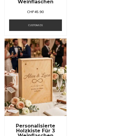
Weinflaschen
CHF
45.90
CUSTOMIZE
Personalisierte
Holzkiste Für 3
Weinflaschen