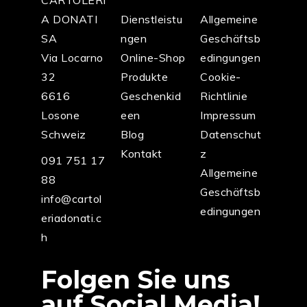
A DONATI
Dienstleistu
Allgemeine
SA
ngen
Geschäftsb
Via Locarno
Online-Shop
edingungen
32
Produkte
Cookie-
6616
Geschenkid
Richtlinie
Losone
een
Impressum
Schweiz
Blog
Datenschut
Kontakt
z
091 751 17
Allgemeine
88
Geschäftsb
info@cartol
edingungen
eriadonati.c
h
Folgen Sie uns
auf Social Media!