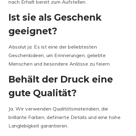
nach Erhalt bereit zum Aufstellen.
Ist sie als Geschenk
geeignet?
Absolut ja. Es ist eine der beliebtesten
Geschenkideen, um Erinnerungen, geliebte
C
C
A
Menschen und besondere Anlässe zu feiern.
A
R
R
A
Behält der Druck eine
C
A
N
A
N
D
gute Qualität?
R
D
'A
A
'A
C
N
C
H
Ja. Wir verwenden Qualitätsmaterialien, die
D
H
E
brillante Farben, definierte Details und eine hohe
'A
E
K
Langlebigkeit garantieren.
C
K
u
H
u
g