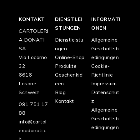
KONTAKT
DIENSTLEI
INFORMATI
STUNGEN
ONEN
CARTOLERI
A DONATI
Dienstleistu
Allgemeine
SA
ngen
Geschäftsb
Via Locarno
Online-Shop
edingungen
32
Produkte
Cookie-
6616
Geschenkid
Richtlinie
Losone
een
Impressum
Schweiz
Blog
Datenschut
Kontakt
z
091 751 17
Allgemeine
88
Geschäftsb
info@cartol
edingungen
eriadonati.c
h