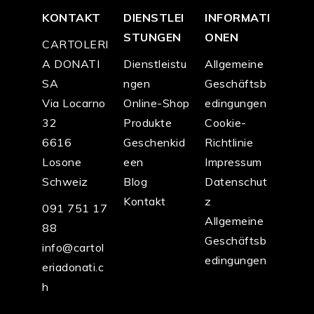
KONTAKT
DIENSTLEI
INFORMATI
STUNGEN
ONEN
CARTOLERI
A DONATI
Dienstleistu
Allgemeine
SA
ngen
Geschäftsb
Via Locarno
Online-Shop
edingungen
32
Produkte
Cookie-
6616
Geschenkid
Richtlinie
Losone
een
Impressum
Schweiz
Blog
Datenschut
Kontakt
z
091 751 17
Allgemeine
88
Geschäftsb
info@cartol
edingungen
eriadonati.c
h