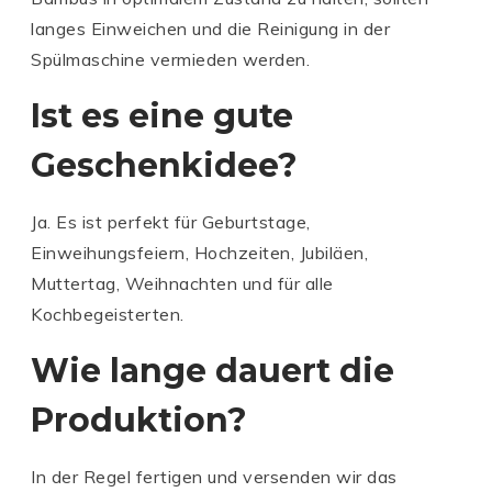
langes Einweichen und die Reinigung in der
Spülmaschine vermieden werden.
C
C
A
Ist es eine gute
A
R
R
A
C
A
N
Geschenkidee?
A
N
D
R
D
'A
Ja. Es ist perfekt für Geburtstage,
A
'A
C
N
C
H
Einweihungsfeiern, Hochzeiten, Jubiläen,
D
H
E
Muttertag, Weihnachten und für alle
'A
E
K
Kochbegeisterten.
C
K
u
H
u
g
Wie lange dauert die
E
g
el
P
K
el
s
e
u
s
c
rs
Produktion?
g
c
h
o
el
h
r
n
In der Regel fertigen und versenden wir das
s
r
ei
al
P