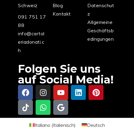
Schweiz
Blog
Datenschut
Kontakt
z
091 751 17
Allgemeine
88
Geschäftsb
info@cartol
edingungen
eriadonati.c
h
Folgen Sie uns
auf Social Media!
Italiano
(
Italienisch
)
Deutsch