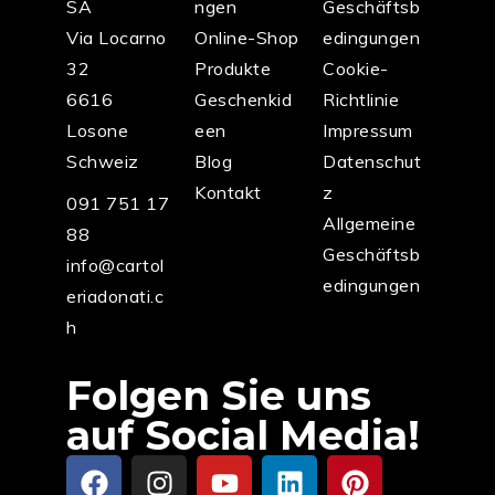
SA
ngen
Geschäftsb
Via Locarno
Online-Shop
edingungen
32
Produkte
Cookie-
6616
Geschenkid
Richtlinie
Losone
een
Impressum
Schweiz
Blog
Datenschut
Kontakt
z
091 751 17
Allgemeine
88
Geschäftsb
info@cartol
edingungen
eriadonati.c
h
Folgen Sie uns
auf Social Media!