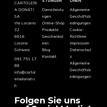
STUNGEN
ONEN
CARTOLERI
A DONATI
Dienstleistu
Allgemeine
SA
ngen
Geschäftsb
Via Locarno
Online-Shop
edingungen
32
Produkte
Cookie-
6616
Geschenkid
Richtlinie
Losone
een
Impressum
Schweiz
Blog
Datenschut
Kontakt
z
091 751 17
Allgemeine
88
Geschäftsb
info@cartol
edingungen
eriadonati.c
h
Folgen Sie uns