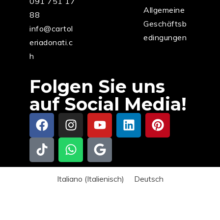
091 751 17
Allgemeine
88
Geschäftsb
info@cartol
edingungen
eriadonati.c
h
Folgen Sie uns
auf Social Media!
Italiano
(
Italienisch
)
Deutsch