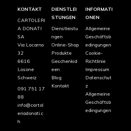
KONTAKT
DIENSTLEI
INFORMATI
STUNGEN
ONEN
CARTOLERI
A DONATI
Dienstleistu
Allgemeine
SA
ngen
Geschäftsb
Via Locarno
Online-Shop
edingungen
32
Produkte
Cookie-
6616
Geschenkid
Richtlinie
Losone
een
Impressum
Schweiz
Blog
Datenschut
Kontakt
z
091 751 17
Allgemeine
88
Geschäftsb
info@cartol
edingungen
eriadonati.c
h