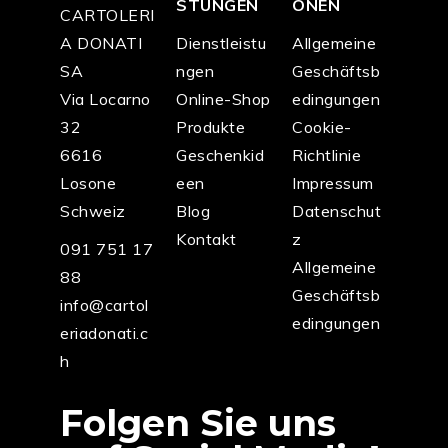
STUNGEN
ONEN
CARTOLERI
A DONATI
Dienstleistu
Allgemeine
SA
ngen
Geschäftsb
Via Locarno
Online-Shop
edingungen
32
Produkte
Cookie-
6616
Geschenkid
Richtlinie
Losone
een
Impressum
Schweiz
Blog
Datenschut
Kontakt
z
091 751 17
Allgemeine
88
Geschäftsb
info@cartol
edingungen
eriadonati.c
h
Folgen Sie uns