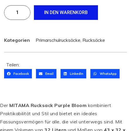
IN DEN WARENKORB
Kategorien
Primarschulrucksäcke
,
Rucksäcke
Teilen:
Facebook
Email
LinkedIn
WhatsApp
Der
MITAMA Rucksack Purple Bloom
kombiniert
Praktikabilität und Stil und bietet ein ideales
Fassungsvermögen für alle, die viel unterwegs sind. Mit
einem Volumen von
32 Litern
und Maßen von
43 x 32 x