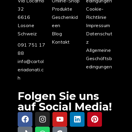
Via Locarno
Online-Shop
edingungen
32
Produkte
Cookie-
6616
Geschenkid
Richtlinie
Losone
een
Impressum
Schweiz
Blog
Datenschut
Kontakt
z
091 751 17
Allgemeine
88
Geschäftsb
info@cartol
edingungen
eriadonati.c
h
Folgen Sie uns
auf Social Media!