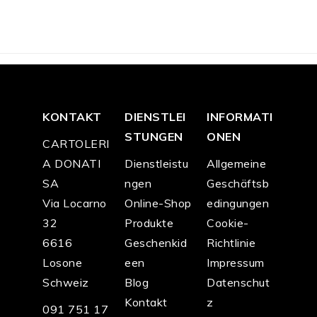
4.0
4.0
9.0
9.0
9.0
9.0
0
0
0
0
0
0
KONTAKT
DIENSTLEI
INFORMATI
STUNGEN
ONEN
CARTOLERI
A DONATI
Dienstleistu
Allgemeine
SA
ngen
Geschäftsb
Via Locarno
Online-Shop
edingungen
32
Produkte
Cookie-
6616
Geschenkid
Richtlinie
Losone
een
Impressum
Schweiz
Blog
Datenschut
Kontakt
z
091 751 17