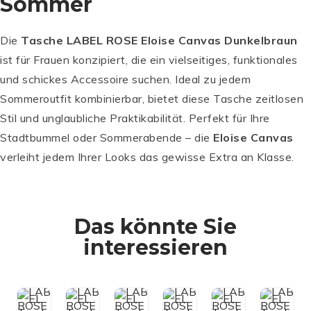
Sommer
Die
Tasche LABEL ROSE Eloise Canvas Dunkelbraun
ist für Frauen konzipiert, die ein vielseitiges, funktionales
und schickes Accessoire suchen. Ideal zu jedem
Sommeroutfit kombinierbar, bietet diese Tasche zeitlosen
Stil und unglaubliche Praktikabilität. Perfekt für Ihre
Stadtbummel oder Sommerabende – die
Eloise Canvas
verleiht jedem Ihrer Looks das gewisse Extra an Klasse.
L
L
L
A
L
A
A
Das könnte Sie
B
A
B
B
L
E
B
L
E
E
interessieren
A
L
E
A
L
L
B
R
L
B
R
R
E
O
R
E
O
O
L
S
O
L
S
S