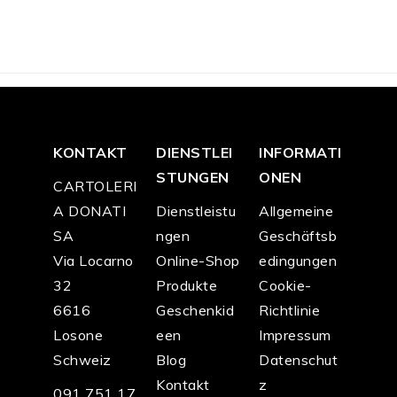
F
6
F
6
F
6
F
6
F
5
F
5
4.0
4.0
9.0
9.0
9.0
9.0
0
0
0
0
0
0
KONTAKT
DIENSTLEI
INFORMATI
STUNGEN
ONEN
CARTOLERI
A DONATI
Dienstleistu
Allgemeine
SA
ngen
Geschäftsb
Via Locarno
Online-Shop
edingungen
32
Produkte
Cookie-
6616
Geschenkid
Richtlinie
Losone
een
Impressum
Schweiz
Blog
Datenschut
Kontakt
z
091 751 17