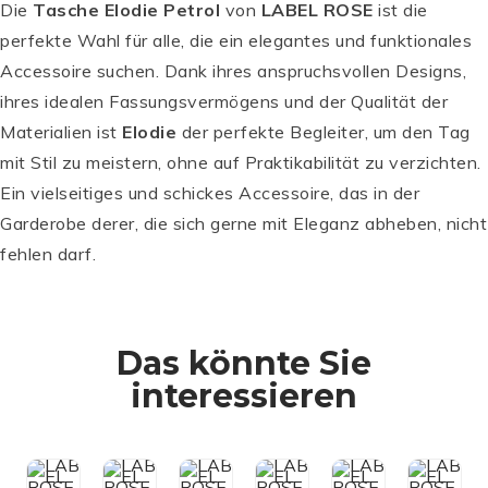
Die
Tasche Elodie Petrol
von
LABEL ROSE
ist die
perfekte Wahl für alle, die ein elegantes und funktionales
Accessoire suchen. Dank ihres anspruchsvollen Designs,
ihres idealen Fassungsvermögens und der Qualität der
Materialien ist
Elodie
der perfekte Begleiter, um den Tag
mit Stil zu meistern, ohne auf Praktikabilität zu verzichten.
Ein vielseitiges und schickes Accessoire, das in der
Garderobe derer, die sich gerne mit Eleganz abheben, nicht
fehlen darf.
L
L
L
A
L
A
A
Das könnte Sie
B
A
B
B
L
E
B
L
E
E
interessieren
A
L
E
A
L
L
B
R
L
B
R
R
E
O
R
E
O
O
L
S
O
L
S
S