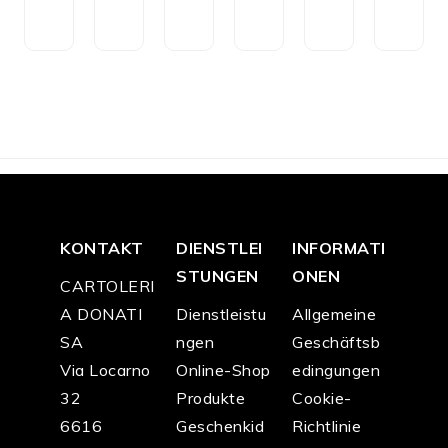
u
rz
t
e
r
e
CH
CH
CH
CH
CH
CH
F
3
F
3
F
3
F
5
F
5
F
5
9.9
9.9
9.9
9.0
9.0
9.0
0
0
0
0
0
0
KONTAKT
DIENSTLEI
INFORMATI
STUNGEN
ONEN
CARTOLERI
A DONATI
Dienstleistu
Allgemeine
SA
ngen
Geschäftsb
Via Locarno
Online-Shop
edingungen
32
Produkte
Cookie-
6616
Geschenkid
Richtlinie