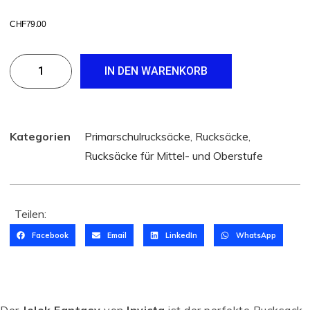
CHF
79.00
IN DEN WARENKORB
Kategorien
Primarschulrucksäcke
,
Rucksäcke
,
Rucksäcke für Mittel- und Oberstufe
Teilen:
Facebook
Email
LinkedIn
WhatsApp
Der
Jelek Fantasy
von
Invicta
ist der perfekte Rucksack