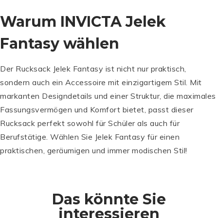
Warum INVICTA Jelek
Fantasy wählen
Der Rucksack Jelek Fantasy ist nicht nur praktisch,
sondern auch ein Accessoire mit einzigartigem Stil. Mit
markanten Designdetails und einer Struktur, die maximales
Fassungsvermögen und Komfort bietet, passt dieser
I
Rucksack perfekt sowohl für Schüler als auch für
N
Berufstätige. Wählen Sie Jelek Fantasy für einen
V
I
praktischen, geräumigen und immer modischen Stil!
C
T
A
M
R
IT
Das könnte Sie
u
A
ZI
c
M
interessieren