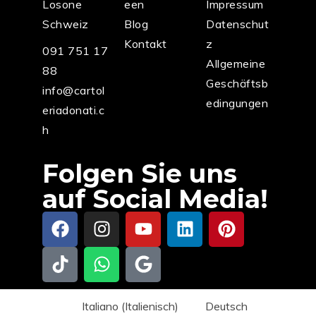
Losone
een
Impressum
Schweiz
Blog
Datenschut
Kontakt
z
091 751 17
Allgemeine
88
Geschäftsb
info@cartol
edingungen
eriadonati.c
h
Folgen Sie uns
auf Social Media!
Italiano
(
Italienisch
)
Deutsch