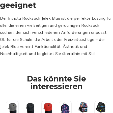
geeignet
Der Invicta Rucksack Jelek Blau ist die perfekte Lösung für
alle, die einen vielseitigen und geräumigen Rucksack
suchen, der sich verschiedenen Anforderungen anpasst.
I
Ob für die Schule, die Arbeit oder Freizeitausflüge – der
N
Jelek Blau vereint Funktionalität, Ästhetik und
V
I
Nachhaltigkeit und begleitet Sie überallhin mit Stil.
C
T
A
M
R
IT
Das könnte Sie
u
A
ZI
c
M
interessieren
T
k
A
T
s
R
M
ZI
O
ZI
a
u
IT
T
R
T
c
c
A
T
u
T
k
k
M
In den
In den
In den
In den
In den
In