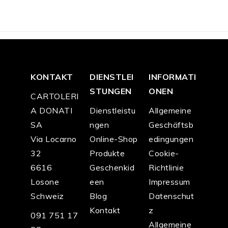
9.9
9.9
9.9
9.0
9.0
9.0
0
0
0
0
0
0
KONTAKT
DIENSTLEI
INFORMATI
STUNGEN
ONEN
CARTOLERI
A DONATI
Dienstleistu
Allgemeine
SA
ngen
Geschäftsb
Via Locarno
Online-Shop
edingungen
32
Produkte
Cookie-
6616
Geschenkid
Richtlinie
Losone
een
Impressum
Schweiz
Blog
Datenschut
Kontakt
z
091 751 17
Allgemeine