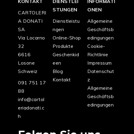
KONTAKT
DIENSTLEI
INFORMATI
STUNGEN
ONEN
CARTOLERI
A DONATI
Dienstleistu
Allgemeine
SA
ngen
Geschäftsb
Via Locarno
Online-Shop
edingungen
32
Produkte
Cookie-
6616
Geschenkid
Richtlinie
Losone
een
Impressum
Schweiz
Blog
Datenschut
Kontakt
z
091 751 17
Allgemeine
88
Geschäftsb
info@cartol
edingungen
eriadonati.c
h