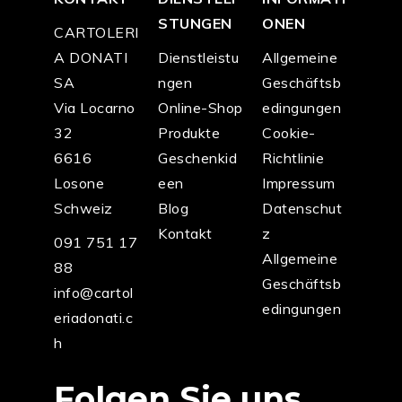
STUNGEN
ONEN
CARTOLERI
A DONATI
Dienstleistu
Allgemeine
SA
ngen
Geschäftsb
Via Locarno
Online-Shop
edingungen
32
Produkte
Cookie-
6616
Geschenkid
Richtlinie
Losone
een
Impressum
Schweiz
Blog
Datenschut
Kontakt
z
091 751 17
Allgemeine
88
Geschäftsb
info@cartol
edingungen
eriadonati.c
h
Folgen Sie uns