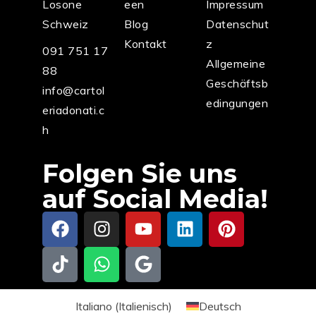
Losone
een
Impressum
Schweiz
Blog
Datenschut
Kontakt
z
091 751 17
Allgemeine
88
Geschäftsb
info@cartol
edingungen
eriadonati.c
h
Folgen Sie uns
auf Social Media!
Italiano
(
Italienisch
)
Deutsch