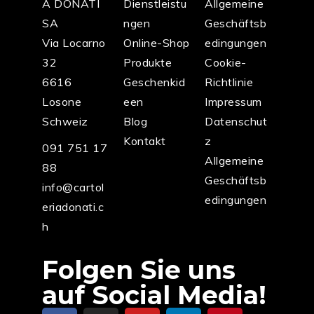
A DONATI
Dienstleistu
Allgemeine
SA
ngen
Geschäftsb
Via Locarno
Online-Shop
edingungen
32
Produkte
Cookie-
6616
Geschenkid
Richtlinie
Losone
een
Impressum
Schweiz
Blog
Datenschut
Kontakt
z
091 751 17
Allgemeine
88
Geschäftsb
info@cartol
edingungen
eriadonati.c
h
Folgen Sie uns
auf Social Media!