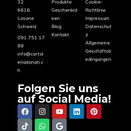
32
Produkte
Cookie-
6616
Geschenkid
Richtlinie
Losone
een
Impressum
Schweiz
Blog
Datenschut
Kontakt
z
091 751 17
Allgemeine
88
Geschäftsb
info@cartol
edingungen
eriadonati.c
h
Folgen Sie uns
auf Social Media!