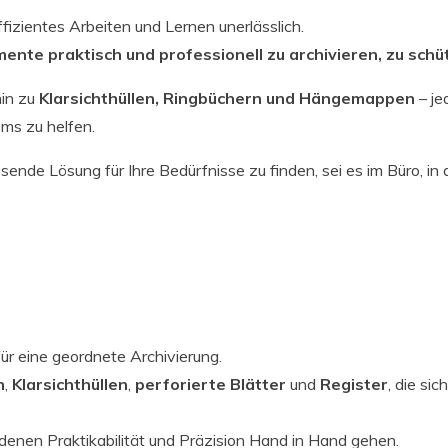
izientes Arbeiten und Lernen unerlässlich.
ente praktisch und professionell zu archivieren, zu sch
hin zu
Klarsichthüllen, Ringbüchern und Hängemappen
– je
ems zu helfen.
nde Lösung für Ihre Bedürfnisse zu finden, sei es im Büro, in 
ür eine geordnete Archivierung.
n
,
Klarsichthüllen
,
perforierte Blätter
und
Register
, die si
in denen Praktikabilität und Präzision Hand in Hand gehen.