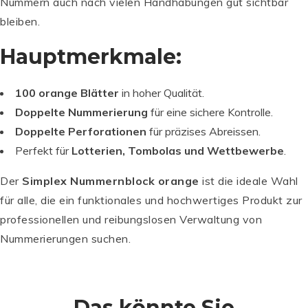
Nummern auch nach vielen Handhabungen gut sichtbar
al
isi
bleiben.
e
rt
Hauptmerkmale:
e
s
S
100 orange Blätter
in hoher Qualität.
c
Doppelte Nummerierung
für eine sichere Kontrolle.
h
Doppelte Perforationen
für präzises Abreissen.
n
ei
Perfekt für
Lotterien, Tombolas und Wettbewerbe
.
d
e
Der
Simplex Nummernblock orange
ist die ideale Wahl
b
für alle, die ein funktionales und hochwertiges Produkt zur
r
professionellen und reibungslosen Verwaltung von
e
tt
Nummerierungen suchen.
a
P
P
P
u
e
e
e
s
rs
rs
rs
M
o
Das könnte Sie
o
o
a
n