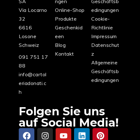
SA
ngen
Geschäftsb
Via Locarno
Online-Shop
edingungen
32
Produkte
Cookie-
6616
Geschenkid
Richtlinie
Losone
een
Impressum
Schweiz
Blog
Datenschut
Kontakt
z
091 751 17
Allgemeine
88
Geschäftsb
info@cartol
edingungen
eriadonati.c
h
Folgen Sie uns
auf Social Media!