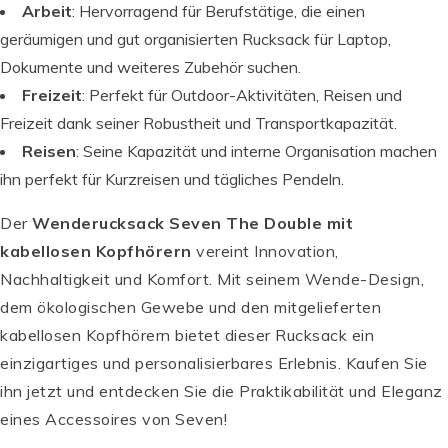
Arbeit
: Hervorragend für Berufstätige, die einen
geräumigen und gut organisierten Rucksack für Laptop,
Dokumente und weiteres Zubehör suchen.
Freizeit
: Perfekt für Outdoor-Aktivitäten, Reisen und
Freizeit dank seiner Robustheit und Transportkapazität.
Reisen
: Seine Kapazität und interne Organisation machen
ihn perfekt für Kurzreisen und tägliches Pendeln.
Der
Wenderucksack Seven The Double mit
kabellosen Kopfhörern
vereint Innovation,
Nachhaltigkeit und Komfort. Mit seinem Wende-Design,
dem ökologischen Gewebe und den mitgelieferten
kabellosen Kopfhörern bietet dieser Rucksack ein
I
einzigartiges und personalisierbares Erlebnis. Kaufen Sie
N
ihn jetzt und entdecken Sie die Praktikabilität und Eleganz
V
I
eines Accessoires von Seven!
C