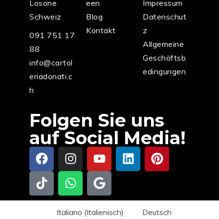
Losone
een
Impressum
Schweiz
Blog
Datenschut
Kontakt
z
091 751 17
Allgemeine
88
Geschäftsb
info@cartol
edingungen
eriadonati.c
h
Folgen Sie uns
auf Social Media!
Italiano
(
Italienisch
)
Deutsch