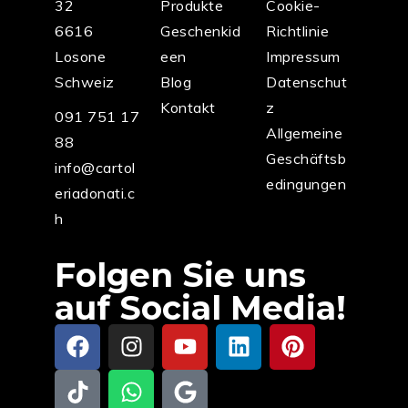
32
Produkte
Cookie-
6616
Geschenkid
Richtlinie
Losone
een
Impressum
Schweiz
Blog
Datenschut
Kontakt
z
091 751 17
Allgemeine
88
Geschäftsb
info@cartol
edingungen
eriadonati.c
h
Folgen Sie uns
auf Social Media!