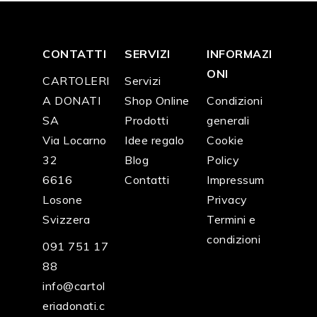
CONTATTI
SERVIZI
INFORMAZI
ONI
CARTOLERI
Servizi
A DONATI
Shop Online
Condizioni
SA
Prodotti
generali
Via Locarno
Idee regalo
Cookie
32
Blog
Policy
6616
Contatti
Impressum
Losone
Privacy
Svizzera
Termini e
condizioni
091 751 17
88
info@cartol
eriadonati.c